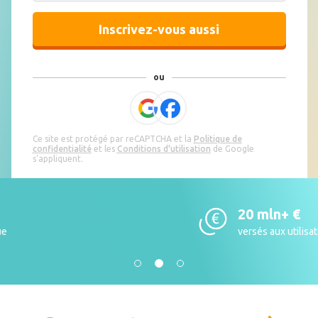
Inscrivez-vous aussi
Ce site est protégé par reCAPTCHA et la
Politique de
confidentialité
et les
Conditions d'utilisation
de Google
s'appliquent.
20 mln+ €
versés aux utilisateurs