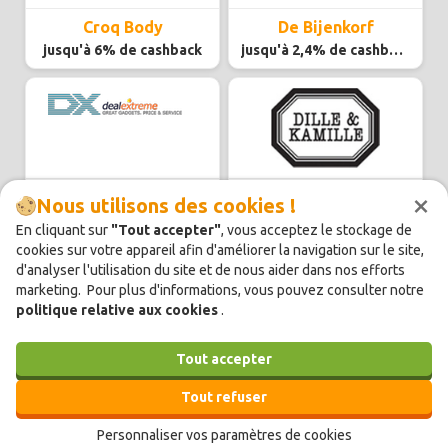
Croq Body
De Bijenkorf
jusqu'à 6% de cashback
jusqu'à 2,4% de cashback
×
DealeXtreme
Dille & Kamille
Nous utilisons des cookies !
jusqu'à 2,3% de cashback
jusqu'à 4,8% de cashback
En cliquant sur
"Tout accepter"
, vous acceptez le stockage de
cookies sur votre appareil afin d'améliorer la navigation sur le site,
d'analyser l'utilisation du site et de nous aider dans nos efforts
marketing. Pour plus d'informations, vous pouvez consulter notre
politique relative aux cookies
.
Tout accepter
Disposables.bio
dmLights.be
jusqu'à 6% de cashback
jusqu'à 3% de cashback
Tout refuser
Personnaliser vos paramètres de cookies
1
2
3
4
›
»