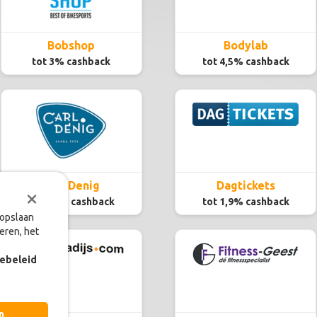
Bobshop
Bodylab
tot 3% cashback
tot 4,5% cashback
Carl Denig
Dagtickets
×
tot 3,4% cashback
tot 1,9% cashback
 opslaan
eren, het
ebeleid
n